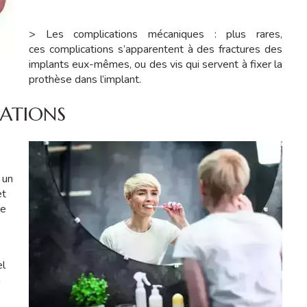
> Les complications mécaniques : plus rares,
ces complications s’apparentent à des fractures des
implants eux-mêmes, ou des vis qui servent à fixer la
prothèse dans l’implant.
CATIONS
 un
et
re
el
n