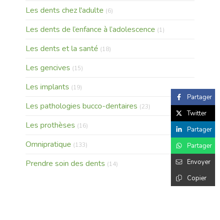
Articles Count
Les dents chez l'adulte
(6)
Articles Count
Les dents de l’enfance à l’adolescence
(1)
Articles Count
Les dents et la santé
(18)
Articles Count
Les gencives
(15)
Articles Count
Les implants
(19)
Partager
Articles Count
Les pathologies bucco-dentaires
(23)
Twitter
Articles Count
Les prothèses
(16)
Partager
Articles Count
Omnipratique
(133)
Partager
Envoyer
Articles Count
Prendre soin des dents
(14)
Copier