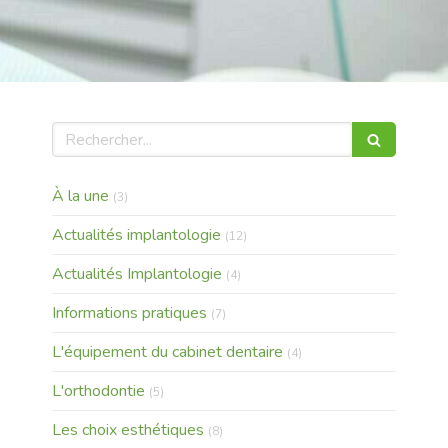
Rechercher
Articles Count
À la une
(3)
Articles Count
Actualités implantologie
(12)
Articles Count
Actualités Implantologie
(4)
Articles Count
Informations pratiques
(7)
Articles Count
L'équipement du cabinet dentaire
(4)
Articles Count
L'orthodontie
(5)
Articles Count
Les choix esthétiques
(8)