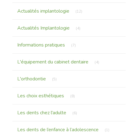
Articles Count
Actualités implantologie
(12)
Articles Count
Actualités Implantologie
(4)
Articles Count
Informations pratiques
(7)
Articles Count
L'équipement du cabinet dentaire
(4)
Articles Count
L'orthodontie
(5)
Articles Count
Les choix esthétiques
(8)
Articles Count
Les dents chez l'adulte
(6)
Articles Count
Les dents de l’enfance à l’adolescence
(1)