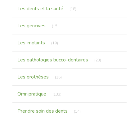
Articles Count
Les dents et la santé
(18)
Articles Count
Les gencives
(15)
Articles Count
Les implants
(19)
Articles Count
Les pathologies bucco-dentaires
(23)
Articles Count
Les prothèses
(16)
Articles Count
Omnipratique
(133)
Articles Count
Prendre soin des dents
(14)